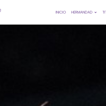
e
INICIO
HERMANDAD
T