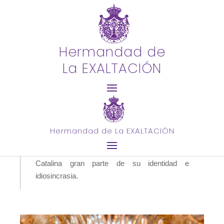
Hermandad de
SANTA CATALINA DE
La EXALTACIÓN
ALEJANDRÍA
La Santa y Mártir de Alejandría, Titular de
nuestro templo, siempre ha estado vinculada al
Culto de nuestra Hermandad, aunque dicha
titularidad histórica no fue oficializada hasta
Hermandad de La EXALTACIÓN
2012, cuando quedó incluida entre nuestros
Titulares. Nuestra corporación toma de Santa
Catalina gran parte de su identidad e
idiosincrasia.