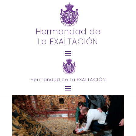
Hermandad de
GALERÍAS
La EXALTACIÓN
Conoce aquí nuestra Hermandad a través de
un amplio recorrido fotográfico por sus
distintas facetas.
Hermandad de La EXALTACIÓN