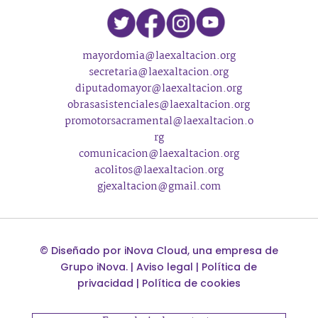
mayordomia@laexaltacion.org
secretaria@laexaltacion.org
diputadomayor@laexaltacion.org
obrasasistenciales@laexaltacion.org
promotorsacramental@laexaltacion.o
rg
comunicacion@laexaltacion.org
acolitos@laexaltacion.org
gjexaltacion@gmail.com
©
Diseñado por
iNova Cloud
, una empresa de
Grupo iNova
.
|
Aviso legal
|
Política de
privacidad
|
Política de cookies