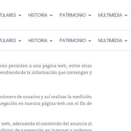
ITULARES
HISTORIA
PATRIMONIO
MULTIMEDIA
la Sociedad de la Información y de Comercio
ITULARES
HISTORIA
PATRIMONIO
MULTIMEDIA
.
kies permiten a una página web, entre otras
ependiendo de la información que contengan y
 número de usuarios y así realizar la medición
navegación en nuestra página web con el fin de
na web, adecuando el contenido del anuncio al
s hábitos de navegación en Internet y podemos