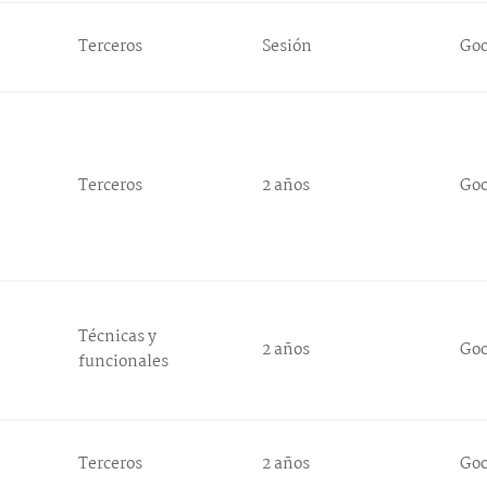
Terceros
Sesión
Go
Terceros
2 años
Go
Técnicas y
2 años
Go
funcionales
Terceros
2 años
Go