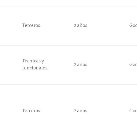
Terceros
2 años
Go
Técnicas y
2 años
Go
funcionales
Terceros
2 años
Go