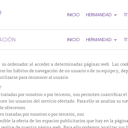
e
INICIO
HERMANDAD
T
ículo 22.2 de la Ley 34/2002, de 11 de julio, de Servicios de 
ACIÓN
INICIO
HERMANDAD
T
ta sección, sobre la política de recogida y tratamiento de cookies
n su ordenador al acceder a determinadas páginas web. Las coo
bre los hábitos de navegación de un usuario o de su equipo y, d
tilizarse para reconocer al usuario.
?
 tratadas por nosotros o por terceros, nos permiten cuantificar el
hacen los usuarios del servicio ofertado. Para ello se analiza su 
 le ofrecemos.
en tratadas por nosotros o por terceros, nos
sible la oferta de los espacios publicitarios que hay en la pági
ue realice de nuestra página web. Para ello podemos analizar su