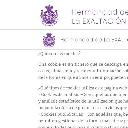
Hermandad d
La EXALTACIÓN
POLÍTICA DE COOKIES
En cumplimiento con lo dispuesto en el art
Hermandad de La EXALT
Electrónico, esta página web le informa, en es
¿Qué son las cookies?
Una cookie es un fichero que se descarga e
cosas, almacenar y recuperar información so
de la forma en que utilice su equipo, pueden u
¿Qué tipos de cookies utiliza esta página web
• Cookies de análisis – Son aquéllas que bien
y análisis estadístico de la utilización que 
mejorar la oferta de productos o servicios que
• Cookies publicitarias – Son aquéllas que, bi
permiten gestionar de la forma más eficaz po
contenido del servicio solicitado o al uso q