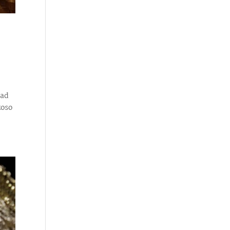
dad
zoso