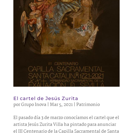
El cartel de Jesús Zurita
por
Grupo Inova
|
Mar 5, 2021
|
Patrimonio
El pasado día 3 de marzo conocíamos el cartel que el
artista Jesús Zurita Villa ha pintado para anunciar
el III Centenario de la Capilla Sacramental de Santa