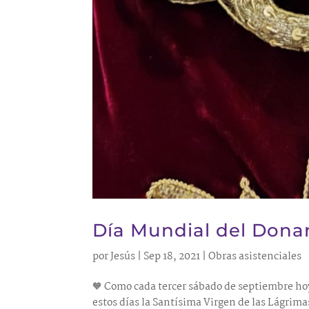
Día Mundial del Dona
por
Jesús
|
Sep 18, 2021
|
Obras asistenciales
🧡 Como cada tercer sábado de septiembre h
estos días la Santísima Virgen de las Lágrima