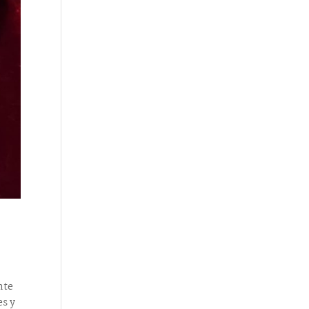
nte
es y