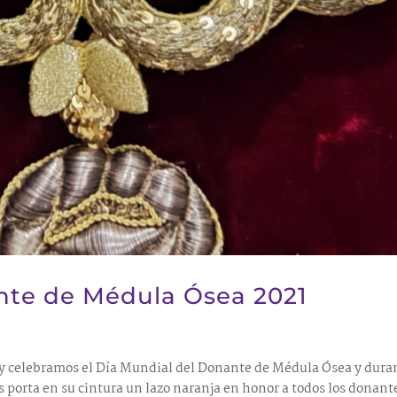
nte de Médula Ósea 2021
oy celebramos el Día Mundial del Donante de Médula Ósea y dura
s porta en su cintura un lazo naranja en honor a todos los donant