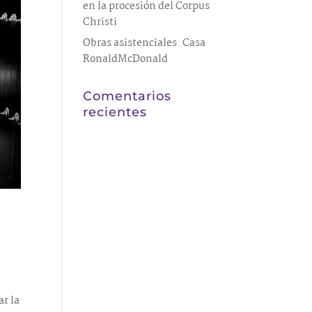
en la procesión del Corpus
Christi
Obras asistenciales. Casa
RonaldMcDonald
Comentarios
recientes
S
ar la