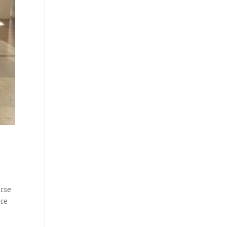
irse
pre