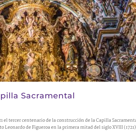
apilla Sacramental
l tercer centenario de la construcción de la Capilla Sacrament
cto Leonardo de Figueroa en la primera mitad del siglo XVIII (1721)