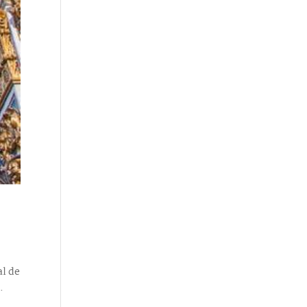
al de
.