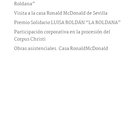
Roldana”
Visita a la casa Ronald McDonald de Sevilla
Premio Solidario LUISA ROLDÁN “LA ROLDANA”
Participación corporativa en la procesión del
Corpus Christi
Obras asistenciales. Casa RonaldMcDonald
Comentarios recientes
©
Diseñado por
iNova Cloud
, una empresa de
Grupo iNova
.
|
Aviso legal
|
Política de
privacidad
|
Política de cookies
Formulario de contacto