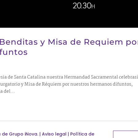
 Benditas y Misa de Requiem po
funtos
iglesia de Santa Catalina nuestra Hermandad Sacramental celebrar
Purgatorio y Misa de Réquiem por nuestros hermanos difuntos,
a del...
a de
Grupo iNova
.
|
Aviso legal
|
Política de