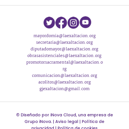
mayordomia@laexaltacion.org
secretaria@laexaltacion.org
diputadomayor@laexaltacion.org
obrasasistenciales@laexaltacion.org
promotorsacramental@laexaltacion.o
rg
comunicacion@laexaltacion.org
acolitos@laexaltacion.org
gjexaltacion@gmail.com
©
Diseñado por
iNova Cloud
, una empresa de
Grupo iNova
.
|
Aviso legal
|
Política de
privacidad
|
Política de cookies