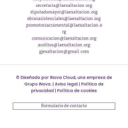
secretaria@laexaltacion.org
diputadomayor@laexaltacion.org
obrasasistenciales@laexaltacion.org
promotorsacramental@laexaltacion.o
rg
comunicacion@laexaltacion.org
acolitos@laexaltacion.org
gjexaltacion@gmail.com
©
Diseñado por
iNova Cloud
, una empresa de
Grupo iNova
.
|
Aviso legal
|
Política de
privacidad
|
Política de cookies
Formulario de contacto