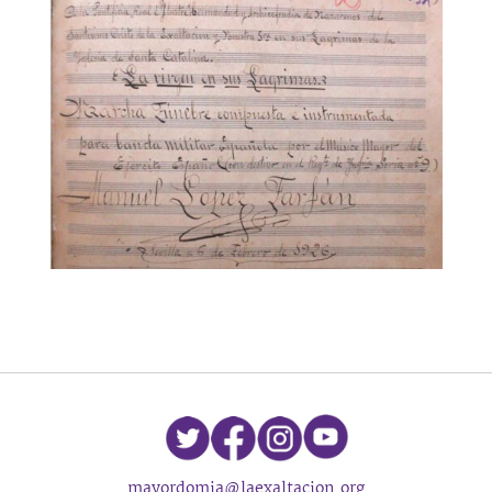
mayordomia@laexaltacion.org