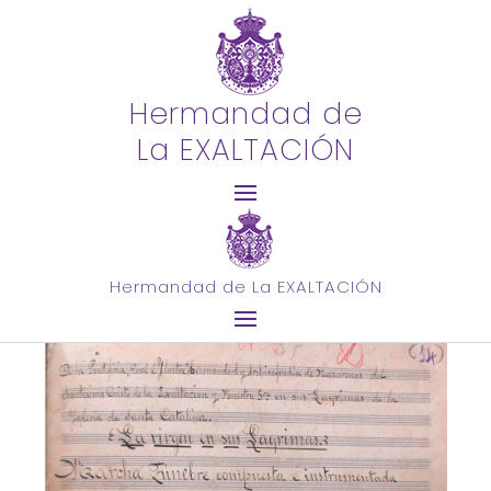
Hermandad de
Centenario de la Virgen
La EXALTACIÓN
en sus lágrimas
Reseña histórica y análisis de la marcha
compuesta en 1926 por el maestro Manuel
López Farfán.
Hermandad de La EXALTACIÓN