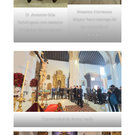
Nuestro Hermano
D. Antonio Gila
Mayor hace entrega de
Bohórquez con nuestro
un recuerdo al
Promotor Sacramental
meditador.
Hermandad de Santa Lucía