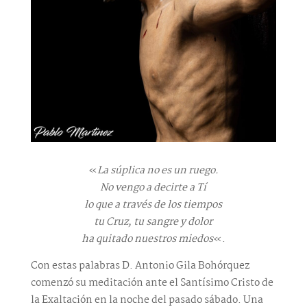
«
La súplica no es un ruego.
No vengo a decirte a Tí
lo que a través de los tiempos
tu Cruz, tu sangre y dolor
ha quitado nuestros miedos
«.
Con estas palabras D. Antonio Gila Bohórquez
comenzó su meditación ante el Santísimo Cristo de
la Exaltación en la noche del pasado sábado. Una