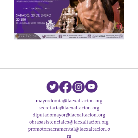
mayordomia@laexaltacion.org
secretaria@laexaltacion.org
diputadomayor@laexaltacion.org
obrasasistenciales@laexaltacion.org
promotorsacramental@laexaltacion.o
rg