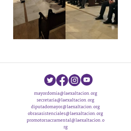
mayordomia@laexaltacion.org
secretaria@laexaltacion.org
diputadomayor@laexaltacion.org
obrasasistenciales@laexaltacion.org
promotorsacramental@laexaltacion.o
rg