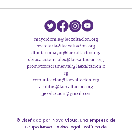
mayordomia@laexaltacion.org
secretaria@laexaltacion.org
diputadomayor@laexaltacion.org
obrasasistenciales@laexaltacion.org
promotorsacramental@laexaltacion.o
rg
comunicacion@laexaltacion.org
acolitos@laexaltacion.org
gjexaltacion@gmail.com
©
Diseñado por
iNova Cloud
, una empresa de
Grupo iNova
.
|
Aviso legal
|
Política de