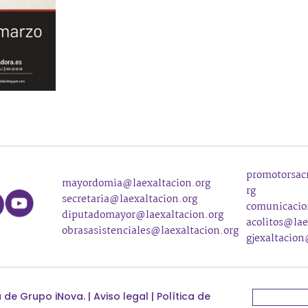
promotorsac
mayordomia@laexaltacion.org
rg
secretaria@laexaltacion.org
comunicacio
diputadomayor@laexaltacion.org
acolitos@lae
obrasasistenciales@laexaltacion.org
gjexaltacio
a de
Grupo iNova
.
|
Aviso legal
|
Política de