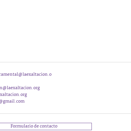
ramental@laexaltacion.o
n@laexaltacion.org
xaltacion.org
n@gmail.com
Formulario de contacto