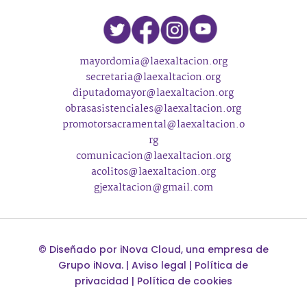
mayordomia@laexaltacion.org
secretaria@laexaltacion.org
diputadomayor@laexaltacion.org
obrasasistenciales@laexaltacion.org
promotorsacramental@laexaltacion.o
rg
comunicacion@laexaltacion.org
acolitos@laexaltacion.org
gjexaltacion@gmail.com
©
Diseñado por
iNova Cloud
, una empresa de
Grupo iNova
.
|
Aviso legal
|
Política de
privacidad
|
Política de cookies