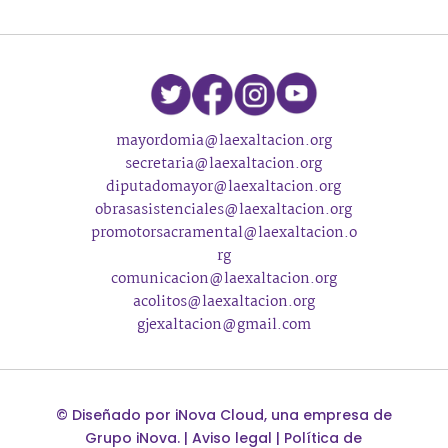
mayordomia@laexaltacion.org
secretaria@laexaltacion.org
diputadomayor@laexaltacion.org
obrasasistenciales@laexaltacion.org
promotorsacramental@laexaltacion.o
rg
comunicacion@laexaltacion.org
acolitos@laexaltacion.org
gjexaltacion@gmail.com
©
Diseñado por
iNova Cloud
, una empresa de
Grupo iNova
.
|
Aviso legal
|
Política de