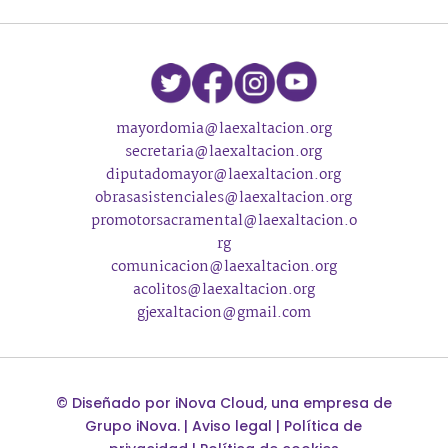
mayordomia@laexaltacion.org
secretaria@laexaltacion.org
diputadomayor@laexaltacion.org
obrasasistenciales@laexaltacion.org
promotorsacramental@laexaltacion.o
rg
comunicacion@laexaltacion.org
acolitos@laexaltacion.org
gjexaltacion@gmail.com
©
Diseñado por
iNova Cloud
, una empresa de
Grupo iNova
.
|
Aviso legal
|
Política de