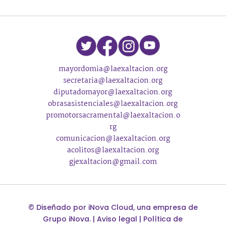
mayordomia@laexaltacion.org
secretaria@laexaltacion.org
diputadomayor@laexaltacion.org
obrasasistenciales@laexaltacion.org
promotorsacramental@laexaltacion.o
rg
comunicacion@laexaltacion.org
acolitos@laexaltacion.org
gjexaltacion@gmail.com
©
Diseñado por
iNova Cloud
, una empresa de
Grupo iNova
.
|
Aviso legal
|
Política de