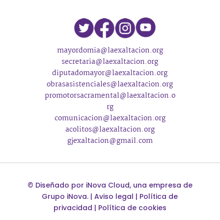
mayordomia@laexaltacion.org
secretaria@laexaltacion.org
diputadomayor@laexaltacion.org
obrasasistenciales@laexaltacion.org
promotorsacramental@laexaltacion.o
rg
comunicacion@laexaltacion.org
acolitos@laexaltacion.org
gjexaltacion@gmail.com
©
Diseñado por
iNova Cloud
, una empresa de
Grupo iNova
.
|
Aviso legal
|
Política de
privacidad
|
Política de cookies