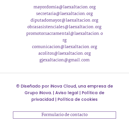
mayordomia@laexaltacion.org
secretaria@laexaltacion.org
diputadomayor@laexaltacion.org
obrasasistenciales@laexaltacion.org
promotorsacramental@laexaltacion.o
rg
comunicacion@laexaltacion.org
acolitos@laexaltacion.org
gjexaltacion@gmail.com
©
Diseñado por
iNova Cloud
, una empresa de
Grupo iNova
.
|
Aviso legal
|
Política de
privacidad
|
Política de cookies
Formulario de contacto