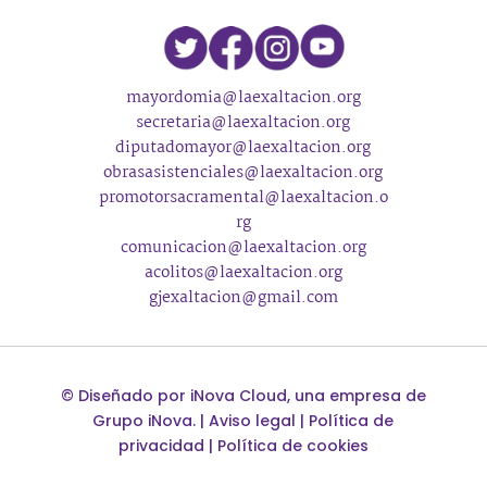
mayordomia@laexaltacion.org
secretaria@laexaltacion.org
diputadomayor@laexaltacion.org
obrasasistenciales@laexaltacion.org
promotorsacramental@laexaltacion.o
rg
comunicacion@laexaltacion.org
acolitos@laexaltacion.org
gjexaltacion@gmail.com
©
Diseñado por
iNova Cloud
, una empresa de
Grupo iNova
.
|
Aviso legal
|
Política de
privacidad
|
Política de cookies