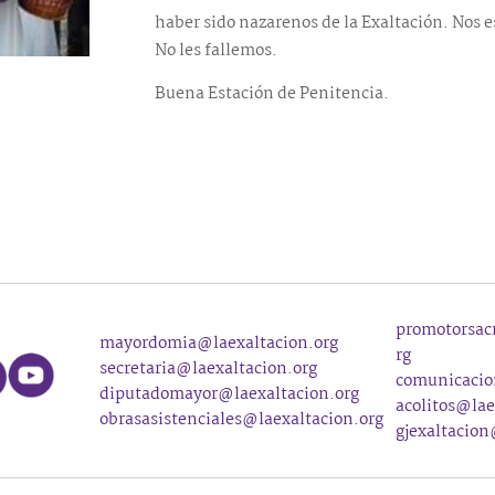
haber sido nazarenos de la Exaltación. Nos e
No les fallemos.
Buena Estación de Penitencia.
promotorsac
mayordomia@laexaltacion.org
rg
secretaria@laexaltacion.org
comunicacio
diputadomayor@laexaltacion.org
acolitos@lae
obrasasistenciales@laexaltacion.org
gjexaltacio