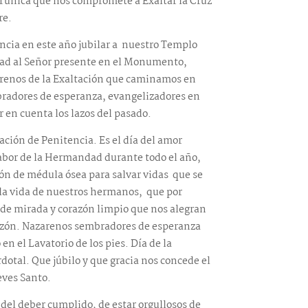
Túnica que nos compromete a Exaltar la Cruz
re.
ncia en este año jubilar a nuestro Templo
rdad al Señor presente en el Monumento,
arenos de la Exaltación que caminamos en
mbradores de esperanza, evangelizadores en
 en cuenta los lazos del pasado.
ción de Penitencia. Es el día del amor
abor de la Hermandad durante todo el año,
ión de médula ósea para salvar vidas que se
 la vida de nuestros hermanos, que por
 de mirada y corazón limpio que nos alegran
azón. Nazarenos sembradores de esperanza
n el Lavatorio de los pies. Día de la
rdotal. Que júbilo y que gracia nos concede el
eves Santo.
 del deber cumplido, de estar orgullosos de