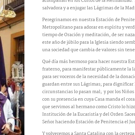
acompañan en los Cultos de la Hermandad. 
salvadora y a enjugar las Lágrimas de la Mad
Peregrinamos en nuestra Estación de Penite
Metropolitano para adorar en espíritu y ve
tiempo de Oración y meditación, de ser naz
este año de júbilo para la Iglesia siendo se
una sociedad que cambia de valores sin tener
Qué día más hermoso para hacer nuestra Esta
fraterno, para manifestar públicamente la l
para ser voceros de la necesidad de la donac
guardan entre sus Lágrimas; para dignificar
circunstancias lo pasan mal; y por los Niños
con su presencia en cuya Casa manda el cor
que servimos al hermano como Cristo lo hizo e
Institución de la Eucaristía y del Orden Sace
Señor haciendo Estación de Penitencia el Ju
Y volveremos a Santa Catalina con la certeza