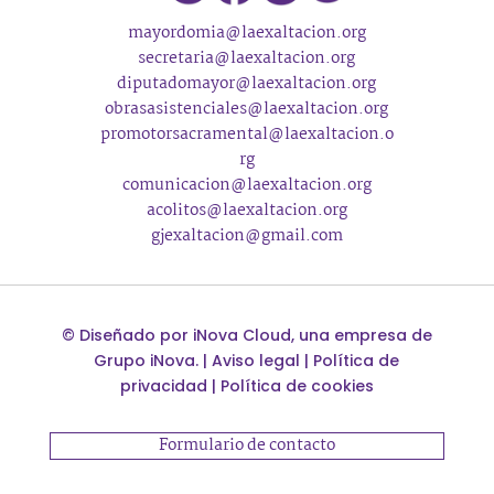
mayordomia@laexaltacion.org
secretaria@laexaltacion.org
diputadomayor@laexaltacion.org
obrasasistenciales@laexaltacion.org
promotorsacramental@laexaltacion.o
rg
comunicacion@laexaltacion.org
acolitos@laexaltacion.org
gjexaltacion@gmail.com
©
Diseñado por
iNova Cloud
, una empresa de
Grupo iNova
.
|
Aviso legal
|
Política de
privacidad
|
Política de cookies
Formulario de contacto