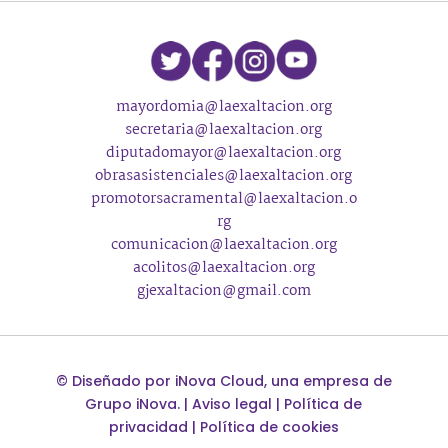
mayordomia@laexaltacion.org
secretaria@laexaltacion.org
diputadomayor@laexaltacion.org
obrasasistenciales@laexaltacion.org
promotorsacramental@laexaltacion.o
rg
comunicacion@laexaltacion.org
acolitos@laexaltacion.org
gjexaltacion@gmail.com
©
Diseñado por
iNova Cloud
, una empresa de
Grupo iNova
.
|
Aviso legal
|
Política de
privacidad
|
Política de cookies