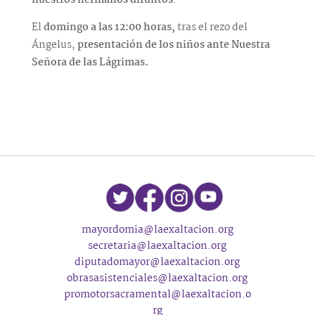
nuestros hermanos difuntos
.
El
domingo a las 12:00 horas,
tras el rezo del
Ángelus,
presentación de los niños ante Nuestra
Señora de las Lágrimas.
mayordomia@laexaltacion.org
secretaria@laexaltacion.org
diputadomayor@laexaltacion.org
obrasasistenciales@laexaltacion.org
promotorsacramental@laexaltacion.o
rg