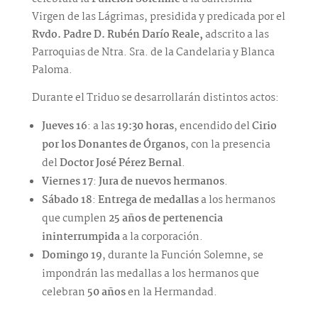
Virgen de las Lágrimas, presidida y predicada por el
Rvdo. Padre D. Rubén Darío Reale,
adscrito a las
Parroquias de Ntra. Sra. de la Candelaria y Blanca
Paloma.
Durante el Triduo se desarrollarán distintos actos:
Jueves 16
: a las
19:30 horas
, encendido del
Cirio
por los Donantes de Órganos
, con la presencia
del
Doctor José Pérez Bernal
.
Viernes 17
:
Jura de nuevos hermanos
.
Sábado 18
:
Entrega de medallas
a los hermanos
que cumplen
25 años de pertenencia
ininterrumpida
a la corporación.
Domingo 19
, durante la Función Solemne, se
impondrán las medallas a los hermanos que
celebran
50 años
en la Hermandad.