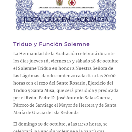
Triduo y Función Solemne
La Hermandad de la Exaltación celebrará durante
los días
jueves 16, viernes 17 y sábado 18 de octubre
el
Solemne Triduo en honor a Nuestra Señora de
las Lágrimas
, dando comienzo cada día a las
20:00
horas
con el
rezo del Santo Rosario, Ejercicio del
Triduo y Santa Misa
, que será presidida y predicada
por el
Rvdo. Padre D. José Antonio Salas Guerra
,
Párroco de Santiago el Mayor de Herrera y de Santa
María de Gracia de Isla Redonda.
El
domingo 19 de octubre, a las 11:30 horas
, se
celebrará la
Función Solemne
a la Santísima