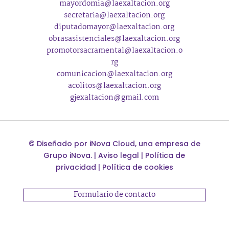
mayordomia@laexaltacion.org
secretaria@laexaltacion.org
diputadomayor@laexaltacion.org
obrasasistenciales@laexaltacion.org
promotorsacramental@laexaltacion.o
rg
comunicacion@laexaltacion.org
acolitos@laexaltacion.org
gjexaltacion@gmail.com
©
Diseñado por
iNova Cloud
, una empresa de
Grupo iNova
.
|
Aviso legal
|
Política de
privacidad
|
Política de cookies
Formulario de contacto