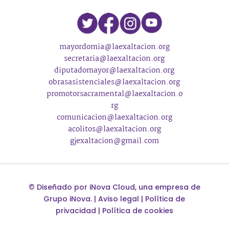
mayordomia@laexaltacion.org
secretaria@laexaltacion.org
diputadomayor@laexaltacion.org
obrasasistenciales@laexaltacion.org
promotorsacramental@laexaltacion.o
rg
comunicacion@laexaltacion.org
acolitos@laexaltacion.org
gjexaltacion@gmail.com
©
Diseñado por
iNova Cloud
, una empresa de
Grupo iNova
.
|
Aviso legal
|
Política de
privacidad
|
Política de cookies