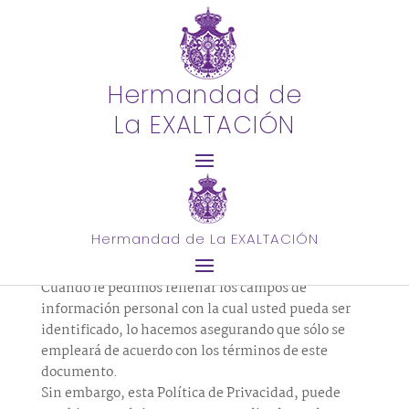
POLÍTICA DE PRIVACIDAD
Hermandad de
La EXALTACIÓN
La presente Política de Privacidad establece los
términos en que usa y protege la información que
es proporcionada por los usuarios al utilizar nuestro
sitio web
El propietario de este sitio web es la Hermandad de
la Exaltación.
Hermandad de La EXALTACIÓN
La Hermandad de la Exaltación está comprometida
con la seguridad de los datos de los usuarios.
Cuando le pedimos rellenar los campos de
información personal con la cual usted pueda ser
identificado, lo hacemos asegurando que sólo se
empleará de acuerdo con los términos de este
documento.
Sin embargo, esta Política de Privacidad, puede